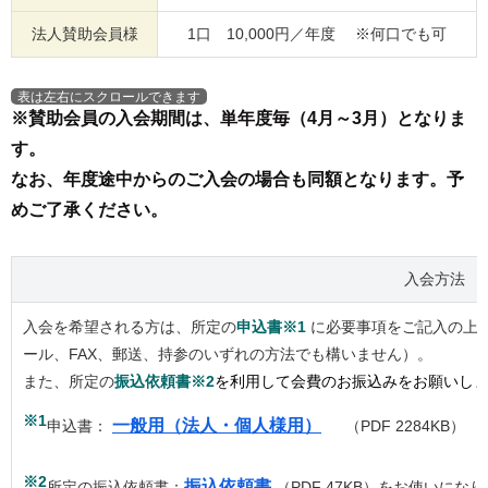
法人賛助会員様
1口 10,000円／年度 ※何口でも可
※賛助会員の入会期間は、単年度毎（4月～3月）となりま
す。
なお、年度途中からのご入会の場合も同額となります。予
めご了承ください。
入会方法
入会を希望される方は、所定の
申込書※1
に必要事項をご記入の上
ール、FAX、郵送、持参のいずれの方法でも構いません）。
また、所定の
振込依頼書※2
を利用して会費のお振込みをお願いし
※1
一般用（法人・個人様用）
申込書：
（PDF 
※2
振込依頼書
所定の振込依頼書：
（PDF 47KB）をお使いに