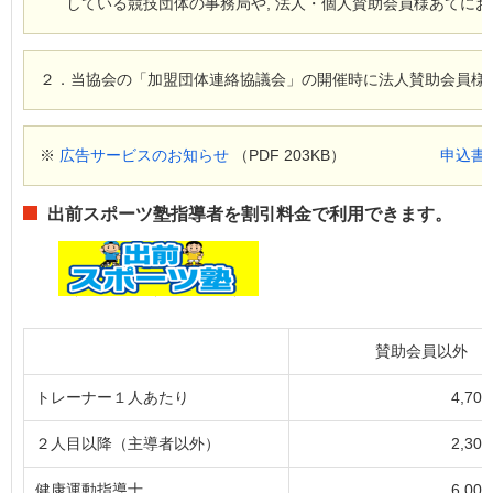
している競技団体の事務局や, 法人・個人賛助会員様あてに
２．当協会の「加盟団体連絡協議会」の開催時に法人賛助会員様
※
広告サービスのお知らせ
（PDF 203KB）
申込書
出前スポーツ塾指導者を割引料金で利用できます。
賛助会員以外
トレーナー１人あたり
4,70
２人目以降（主導者以外）
2,30
健康運動指導士
6,00