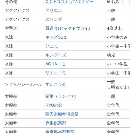
その他
C.C.Eココナッツエナジー
50代以上 
アクアビクス
アリエル
一般
アクアビクス
スワンズ
一般
空手道
百道会(ヒャクドウカイ)
4歳以上
水泳
キッズSS１
小学生のみ
水泳
Jr.ニモ
小学生～中学
水泳
キンダーズ
幼児
水泳
AQUAニモ
小・中学生
水泳
リトルニモ
小学生～中学
一般
ソフトバレーボール
すいこう会
☆明るく楽し
太極拳
蘭華（ランファ）
一般
太極拳
RYUの会
全年代
太極拳
陳氏太極拳倶楽部
全年代
太極拳
赤坂倶楽部
全年代
太極拳
全拳協本部教室
全年代