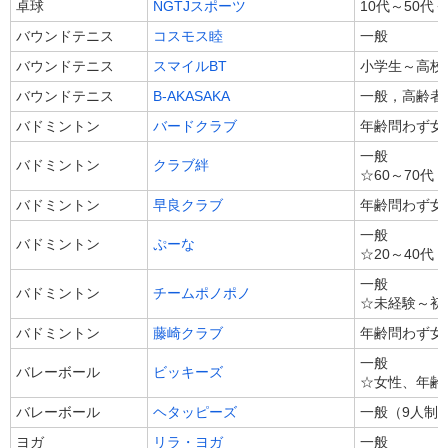
卓球
NGTJスポーツ
10代～50代
バウンドテニス
コスモス睦
一般
バウンドテニス
スマイルBT
小学生～高校
バウンドテニス
B-AKASAKA
一般，高齢者
バドミントン
バードクラブ
年齢問わず女
一般
バドミントン
クラブ絆
☆60～70代
バドミントン
早良クラブ
年齢問わず女
一般
バドミントン
ぷーな
☆20～40代
一般
バドミントン
チームポノポノ
☆未経験～初
バドミントン
藤崎クラブ
年齢問わず女
一般
バレーボール
ビッキーズ
☆女性、年齢
バレーボール
ヘタッピーズ
一般（9人制
ヨガ
リラ・ヨガ
一般