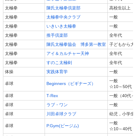
太極拳
陳氏太極拳倶楽部
高校生以上
太極拳
太極拳中央クラブ
一般
太極拳
いきいき太極拳
一般
太極拳
推手倶楽部
全年代
太極拳
陳氏太極拳協会 博多第一教室
子どもから大
太極拳
アイ＆カルチャー天神
全年代
太極拳
すのこ太極剣
全年代
体操
実践体育学
一般
一般
卓球
Beginners（ビギナーズ）
☆10～50代
卓球
T-Rex
一般（40代
卓球
ラブ・ワン
一般
卓球
川田卓球クラブ
幼児，小学生
一般
卓球
P.Gym(ピージム)
☆10～40代