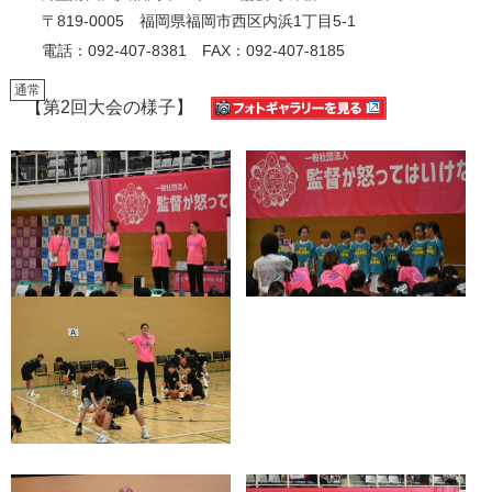
〒819-0005 福岡県福岡市西区内浜1丁目5-1
電話：092-407-8381 FAX：092-407-8185
通常
通常
通常
通常
通常
通常
通常
通常
通常
通常
通常
通常
【第2回大会の様子】