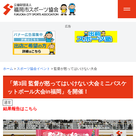
広告
ホーム
>
スポーツ協会イベント
> 監督が怒ってはいけない大会
「第3回 監督が怒ってはいけない大会ミニバスケ
ットボール大会in福岡」を開催！
通常
通常
通常
通常
通常
通常
通常
通常
通常
通常
通常
通常
通常
結果報告はこちら