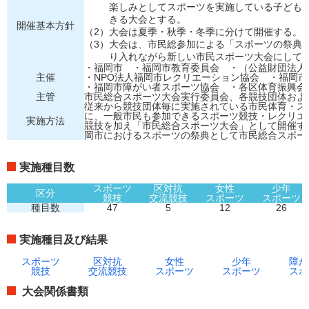
楽しみとしてスポーツを実施している子ども
きる大会とする。
開催基本方針
（2）
大会は夏季・秋季・冬季に分けて開催する。
（3）
大会は、市民総参加による「スポーツの祭典
り入れながら新しい市民スポーツ大会にして
・福岡市 ・福岡市教育委員会 ・（公益財団法
主催
・NPO法人福岡市レクリエーション協会 ・福岡
・福岡市障がい者スポーツ協会 ・各区体育振興会
主管
市民総合スポーツ大会実行委員会、各競技団体およ
従来から競技団体毎に実施されている市民体育・ス
に、一般市民も参加できるスポーツ競技・レクリエ
実施方法
競技を加え「市民総合スポーツ大会」として開催する
岡市におけるスポーツの祭典として市民総合スポー
実施種目数
スポーツ
区対抗
女性
少年
区分
競技
交流競技
スポーツ
スポーツ
種目数
47
5
12
26
実施種目及び結果
スポーツ
区対抗
女性
少年
障が
競技
交流競技
スポーツ
スポーツ
スポ
大会関係書類