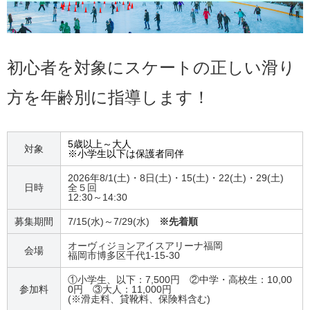
初心者を対象にスケートの正しい滑り
方を年齢別に指導します！
5歳以上～大人
対象
※小学生以下は保護者同伴
2026年8/1(土)・8日(土)・15(土)・22(土)・29(土)
日時
全５回
12:30～14:30
募集期間
7/15(水)～7/29(水)
※先着順
オーヴィジョンアイスアリーナ福岡
会場
福岡市博多区千代1-15-30
①小学生、以下：7,500円 ②中学・高校生：10,00
参加料
0円 ③大人：11,000円
(※滑走料、貸靴料、保険料含む)