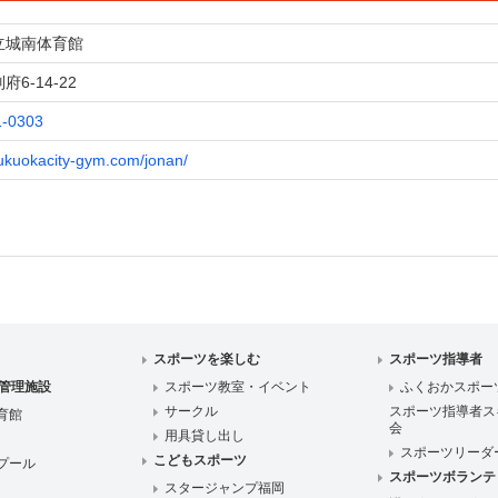
立城南体育館
6-14-22
1-0303
/fukuokacity-gym.com/jonan/
スポーツを楽しむ
スポーツ指導者
管理施設
スポーツ教室・イベント
ふくおかスポー
サークル
スポーツ指導者ス
育館
会
用具貸し出し
スポーツリーダ
こどもスポーツ
プール
スポーツボランテ
スタージャンプ福岡