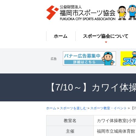
ホーム
スポーツ協会について
広告
【7/10～】カワイ体
ホーム
>
スポーツを楽しむ
>
スポーツ教室・イベント
> 【
教室名
カワイ体操教室(小学
主催
福岡市立城南体育館