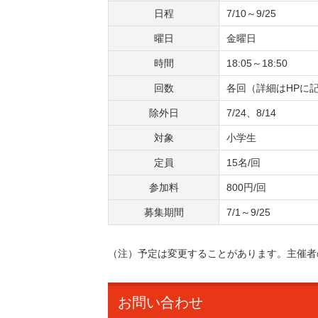
日程
7/10～9/25
曜日
金曜日
時間
18:05～18:50
回数
各回（詳細はHPに
除外日
7/24、8/14
対象
小学生
定員
15名/回
参加料
800円/回
募集期間
7/1～9/25
（注）予定は変更することがあります。主催者
お問い合わせ