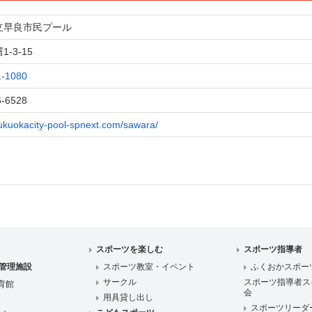
立早良市民プール
-3-15
1-1080
6-6528
/fukuokacity-pool-spnext.com/sawara/
スポーツを楽しむ
スポーツ指導者
管理施設
スポーツ教室・イベント
ふくおかスポー
サークル
スポーツ指導者ス
育館
会
用具貸し出し
スポーツリーダ