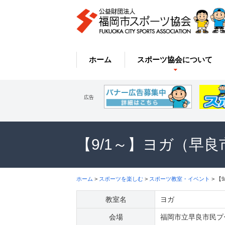
ホーム
スポーツ協会について
広告
【9/1～】ヨガ（早
ホーム
>
スポーツを楽しむ
>
スポーツ教室・イベント
> 【
教室名
ヨガ
会場
福岡市立早良市民プ