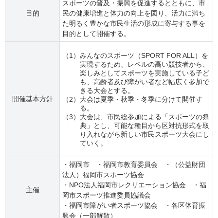
スポーツの普及・振興を促進するとともに、市
目的
民の健康増進と体力の向上を図り、活力に満ち
た明るく豊かな市民生活の形成に寄与する事を
目的として開催する。
（1）
みんなのスポーツ（SPORT FOR ALL）を
実現するため、レベルの高い競技者から、
楽しみとしてスポーツを実施している子ど
も、高齢者及び障がい者など幅広く参加で
きる大会とする。
開催基本方針
（2）
大会は夏季・秋季・冬季に分けて開催す
る。
（3）
大会は、市民総参加による「スポーツの祭
典」とし、可能な種目から区対抗形式を取
り入れながら新しい市民スポーツ大会にし
ていく。
・福岡市 ・福岡市教育委員会 ・（公益財団
法人）福岡市スポーツ協会
・NPO法人福岡市レクリエーション協会 ・福
主催
岡市スポーツ推進委員協議会
・福岡市障がい者スポーツ協会 ・各区体育振
興会（一部解散）