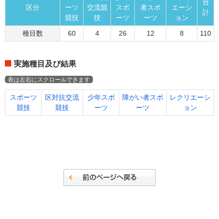
合
区分
ーツ
交流競
スポ
者スポ
エーシ
計
競技
技
ーツ
ーツ
ョン
種目数
60
4
26
12
8
110
実施種目及び結果
スポーツ
区対抗交流
少年スポ
障がい者スポ
レクリエーシ
競技
競技
ーツ
ーツ
ョン