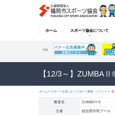
ホーム
スポーツ協会について
広告
【12/3～】ZUMB
ホーム
>
スポーツを楽しむ
>
スポーツ教室・イベント
> 【
教室名
ZUMBAⅡ®
主催
総合西市民プール