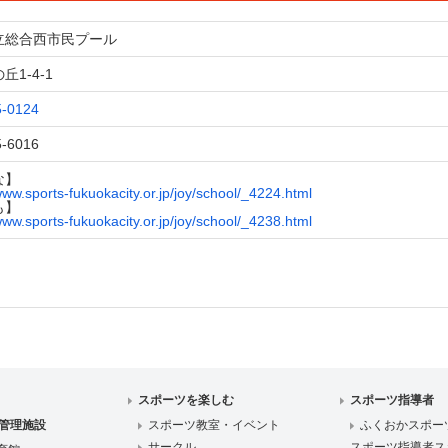
立総合西市民プール
丘1-4-1
5-0124
5-6016
な】
www.sports-fukuokacity.or.jp/joy/school/_4224.html
も】
www.sports-fukuokacity.or.jp/joy/school/_4238.html
スポーツを楽しむ
スポーツ指導者
管理施設
スポーツ教室・イベント
ふくおかスポー
サークル
スポーツ指導者ス